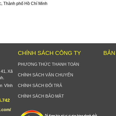
c, Thành phố Hồ Chí Minh
CHÍNH SÁCH CÔNG TY
BẢN
PHƯƠNG THỨC THANH TOÁN
 41, Xã
CHÍNH SÁCH VẬN CHUYỂN
nh.
n Vĩnh
CHÍNH SÁCH ĐỔI TRẢ
CHÍNH SÁCH BẢO MẬT
4.742
i.com/