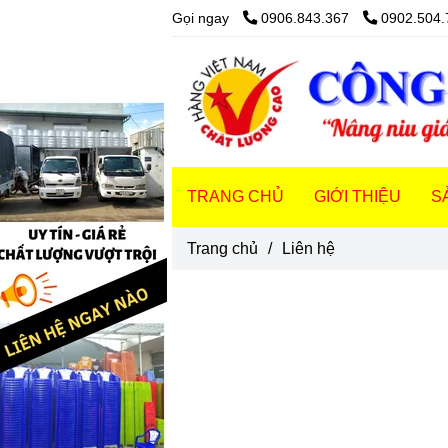
Gọi ngay
0906.843.367
0902.504.
TRANG CHỦ
GIỚI THIỆU
S
Trang chủ
/
Liên hệ