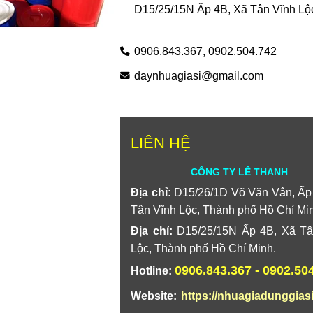
D15/25/15N Ấp 4B, Xã Tân Vĩnh Lộ
0906.843.367,
0902.504.742
daynhuagiasi@gmail.com
LIÊN HỆ
CÔNG TY LÊ THANH
Địa chỉ:
D15/26/1D Võ Văn Vân, Ấp
Tân Vĩnh Lộc, Thành phố Hồ Chí Mi
Địa chỉ:
D15/25/15N Ấp 4B, Xã Tâ
Lộc, Thành phố Hồ Chí Minh.
0906.843.367 - 0902.50
Hotline:
Website:
https://nhuagiadunggias