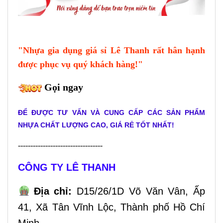
"Nh
ựa gia dụng giá sỉ Lê Thanh
rất hân hạnh
được phục vụ quý khách hàng!"
Gọi ngay
ĐỂ ĐƯỢC TƯ VẤN VÀ CUNG CẤP CÁC SẢN PHẨM
NHỰA CHẤT LƯỢNG CAO,
GIÁ RẺ
TỐT NHẤT!
----------------------------------
CÔNG TY LÊ THANH
Địa chỉ:
D15/26/1D Võ Văn Vân, Ấp
41, Xã Tân Vĩnh Lộc, Thành phố Hồ Chí