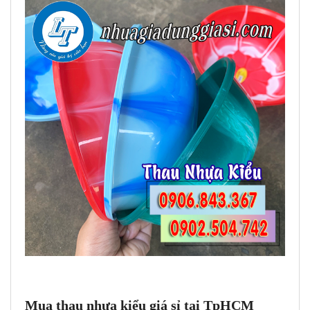
Mua thau nhựa kiểu giá sỉ tại TpHCM