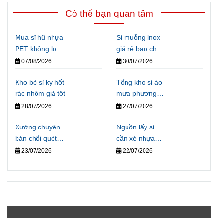
Có thể bạn quan tâm
Mua sỉ hũ nhựa
Sỉ muỗng inox
PET không lo
giá rẻ bao chất
về giá
lượng
07/08/2026
30/07/2026
Kho bỏ sỉ ky hốt
Tổng kho sỉ áo
rác nhôm giá tốt
mưa phương
tiện chất lượng
28/07/2026
27/07/2026
Xưởng chuyên
Nguồn lấy sỉ
bán chổi quét
cần xé nhựa
nhà giá sỉ
các size tại
23/07/2026
22/07/2026
TPHCM