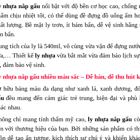
y nhựa nắp gấu
nổi bật với độ bền cơ học cao, chống n
ẩm chịu nhiệt tốt, có thể dùng đề đựng đồ uống ấm 
ất lượng. Bề mặt ly trơn, ít bám bẩn, dễ vệ sinh hằng
n bẩn.
ng tích của ly là 540ml, vô cùng vừa vặn để đựng nước 
ữa,… Thiết kế
ly nhựa
vừa bắt mắt vừa đảm bảo lịch sự
, đảm bảo vệ sinh.
 nhựa nắp gấu nhiều màu sắc – Dễ bán, dễ thu hút 
ở hữu bảng màu đa dạng như xanh lá, xanh dương, đ
ấu
đều mang đến cảm giác trẻ trung, hiện đại và phù
ác nhau.
hông chỉ mang tính thẩm mỹ cao,
ly
nhựa nắp gấu
cò
n với thương hiệu của bạn. Bởi những sản phẩm có thi
ôn dễ tạo ấn tượng, kích thích sự chú ý và khiến kh