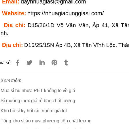
Email:
daynhuagiasi@gmail.com
Website:
https://nhuagiadunggiasi.com/
Địa chỉ:
D15/26/1D Võ Văn Vân, Ấp 41, Xã Tâ
inh.
Địa chỉ:
D15/25/15N Ấp 4B, Xã Tân Vĩnh Lộc, Thà
ia sẻ:
) Xem thêm
Mua sỉ hũ nhựa PET không lo về giá
Sỉ muỗng inox giá rẻ bao chất lượng
Kho bỏ sỉ ky hốt rác nhôm giá tốt
Tổng kho sỉ áo mưa phương tiện chất lượng