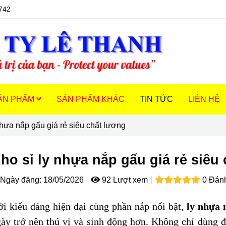
742
ẢN PHẨM
SẢN PHẨM KHÁC
TIN TỨC
LIÊN HỆ
nhựa nắp gấu giá rẻ siêu chất lượng
ho sỉ ly nhựa nắp gấu giá rẻ siêu
Ngày đăng:
18/05/2026
92 Lượt xem
0 Đánh
i kiểu dáng hiện đại cùng phần nắp nổi bật,
ly nhựa 
ày trở nên thú vị và sinh động hơn. Không chỉ dùng đ