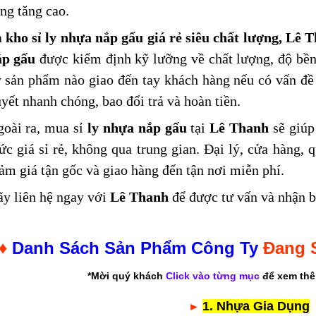
ng tăng cao.
à
kho sỉ ly nhựa nắp gấu giá rẻ siêu chất lượng, Lê
ắp gấu
được kiểm định kỹ lưỡng về chất lượng, độ bề
 sản phẩm nào giao đến tay khách hàng nếu có vấn đề 
yết nhanh chóng, bao đổi trả và hoàn tiền.
oài ra, mua sỉ
ly nhựa nắp gấu
tại
Lê Thanh
sẽ giúp
c giá sỉ rẻ, không qua trung gian. Đại lý, cửa hàng, 
ảm giá tận gốc và giao hàng đến tận nơi miễn phí.
y liên hệ ngay với
Lê Thanh
để được tư vấn và nhận b
♦
Danh Sách Sản Phẩm Công Ty
Đang 
*Mời quý khách
Click vào từng mục
để xem thêm
1. Nhựa Gia Dụng
►