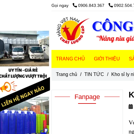
Gọi ngay
0906.843.367
0902.504.
TRANG CHỦ
GIỚI THIỆU
S
Trang chủ
/
TIN TỨC
/
Kho sỉ ly 
K
Fanpage
Vớ
ng