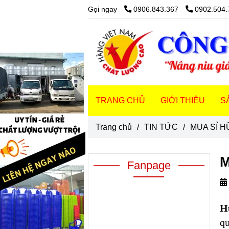
Gọi ngay
0906.843.367
0902.504.
TRANG CHỦ
GIỚI THIỆU
S
Trang chủ
/
TIN TỨC
/
MUA SỈ H
M
Fanpage
H
qu