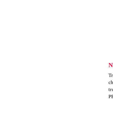
N
T
ch
tr
PE