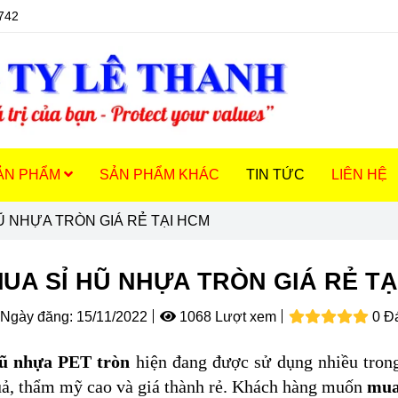
742
ẢN PHẨM
SẢN PHẨM KHÁC
TIN TỨC
LIÊN HỆ
Ũ NHỰA TRÒN GIÁ RẺ TẠI HCM
UA SỈ HŨ NHỰA TRÒN GIÁ RẺ TẠ
Ngày đăng:
15/11/2022
1068 Lượt xem
0 Đ
ũ nhựa PET tròn
hiện đang được sử dụng nhiều trong
ả, thẩm mỹ cao và giá thành rẻ. Khách hàng muốn
mua