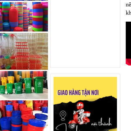
nê
kh