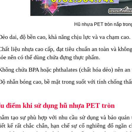
Hũ nhựa PET tròn nắp tron
Dẻo dai, độ bền cao, khả năng chịu lực và va chạm cao.
Chất liệu nhựa cao cấp, đạt tiêu chuẩn an toàn và khôn
ỏe nên có thể dùng chứa đựng thực phẩm.
Không chứa BPA hoặc phthalates (chất hóa dẻo) nên an 
Độ nhẵn bóng cao, bề mặt trong suốt với tính chống thấ
u điểm khi sử dụng hũ nhựa PET tròn
ằm tạo sự phù hợp với nhu cầu sử dụng và bảo quản 
iết kế rất chắc chắn, hạn chế sự cố nghiêng đổ ngăn 