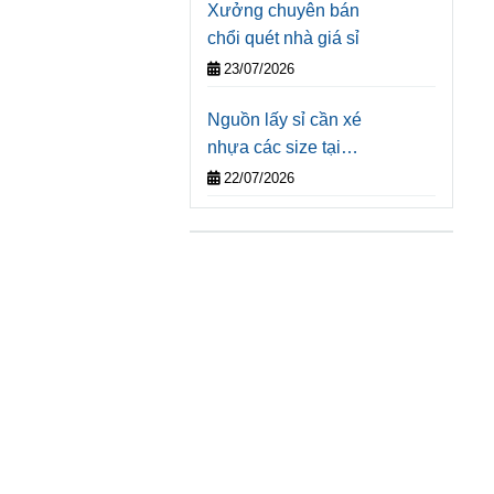
Xưởng chuyên bán
chổi quét nhà giá sỉ
23/07/2026
Nguồn lấy sỉ cần xé
nhựa các size tại
TPHCM
22/07/2026